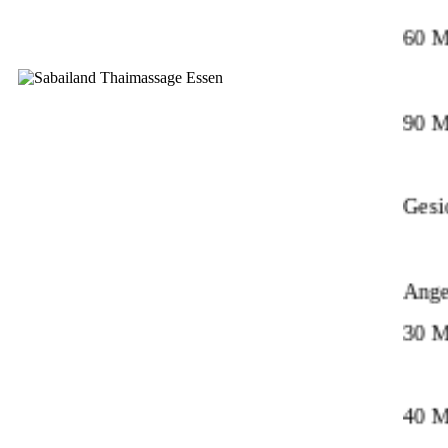
60 M
90 M
Gesi
Ange
30 M
40 M