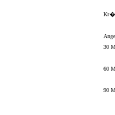
Kr�u
Ange
30 M
60 M
90 M