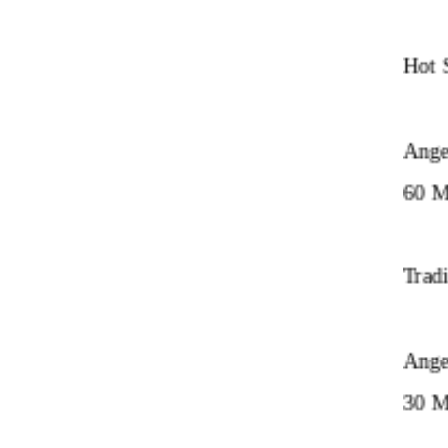
Hot 
Ange
60 M
Trad
Ange
30 M